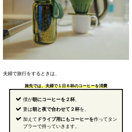
夫婦で旅行をするときは、
旅先では、夫婦で１日６杯のコーヒーを消費
僕が
朝にコーヒーを２杯
、
妻は
朝と夜で合わせて２杯
を、
加えて
ドライブ用にもコーヒーを
作ってタン
ブラーで持っていきます。