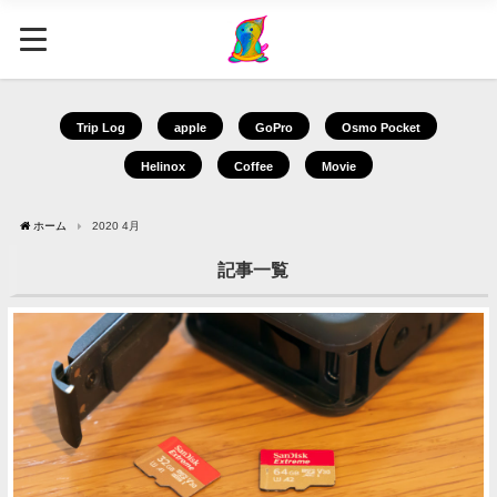
Trip Log
apple
GoPro
Osmo Pocket
Helinox
Coffee
Movie
ホーム
2020 4月
記事一覧