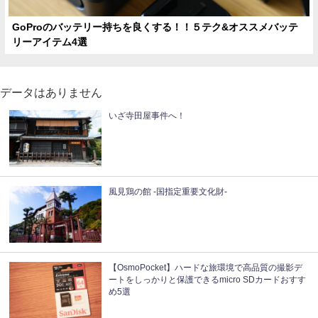
GoProのバッテリー持ちを良くする！！５テク&オススメバッテ
リーアイテム4選
データはありません
いざ寺田屋事件へ！
風見鶏の館 -国指定重要文化財-
【OsmoPocket】ハードな旅環境で高品質の撮影デ
ートをしっかりと保護できるmicro SDカードおすす
め5選