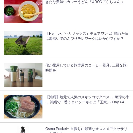
きたな美味いカレーうどん『UDONてらちゃん 』
【Helinox（ヘリノックス）チェアワン L】晴れた日
は海沿いでのんびりテレワークはいかがですか？
僕が愛用している旅専用のコーヒー器具 / 上質な旅
時間を
【沖縄】地元で人気のメキシコでタコス → 琉球の牛
→ 沖縄で一番うまいソーキそば「玉家」/ Day3-4
Osmo Pocketの自撮りに最適なオススメアクセサリ