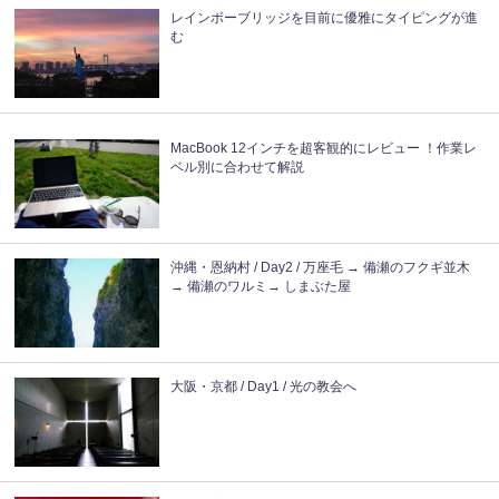
レインボーブリッジを目前に優雅にタイピングが進
む
MacBook 12インチを超客観的にレビュー ！作業レ
ベル別に合わせて解説
沖縄・恩納村 / Day2 / 万座毛 → 備瀬のフクギ並木
→ 備瀬のワルミ→ しまぶた屋
大阪・京都 / Day1 / 光の教会へ