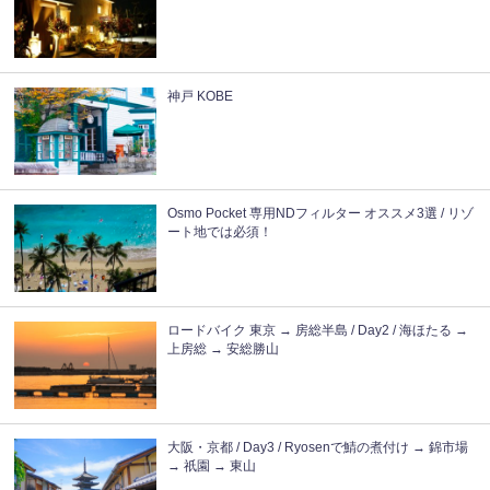
神戸 KOBE
Osmo Pocket 専用NDフィルター オススメ3選 / リゾ
ート地では必須！
ロードバイク 東京 → 房総半島 / Day2 / 海ほたる →
上房総 → 安総勝山
大阪・京都 / Day3 / Ryosenで鯖の煮付け → 錦市場
→ 祇園 → 東山