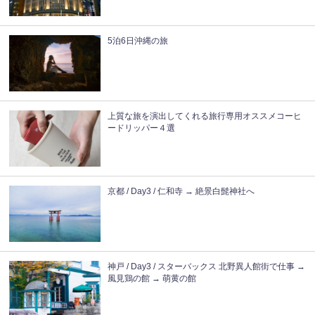
5泊6日沖縄の旅
上質な旅を演出してくれる旅行専用オススメコーヒ
ードリッパー４選
京都 / Day3 / 仁和寺 → 絶景白髭神社へ
神戸 / Day3 / スターバックス 北野異人館街で仕事 →
風見鶏の館 → 萌黄の館