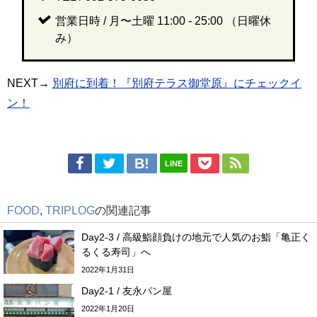
営業日時 / 月〜土曜 11:00 - 25:00 （日曜休
み）
NEXT→
別府に到着！『別府テラス御堂原』にチェックイ
ン！
LINE
FOOD
,
TRIPLOG
の関連記事
Day2-3 / 高級鮨顔負けの地元で人気のお鮨「亀正く
るくる寿司」へ
2022年1月31日
Day2-1 / 友永パン屋
2022年1月20日