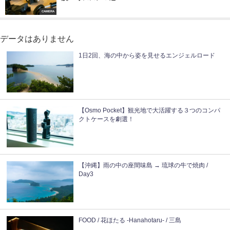
CAMERA
データはありません
1日2回、海の中から姿を見せるエンジェルロード
【Osmo Pocket】観光地で大活躍する３つのコンパ
クトケースを劇選！
【沖縄】雨の中の座間味島 → 琉球の牛で焼肉 /
Day3
FOOD / 花ほたる -Hanahotaru- / 三島