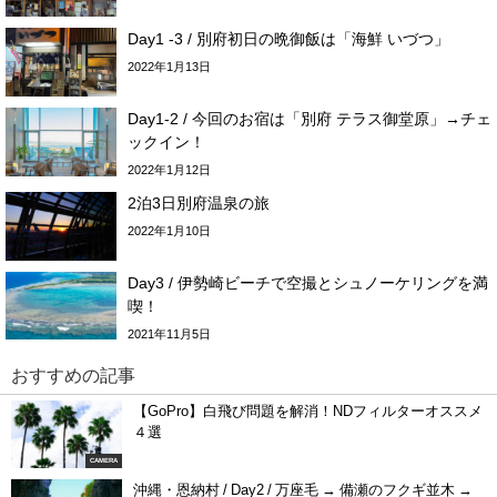
Day1 -3 / 別府初日の晩御飯は「海鮮 いづつ」
2022年1月13日
Day1-2 / 今回のお宿は「別府 テラス御堂原」→チェ
ックイン！
2022年1月12日
2泊3日別府温泉の旅
2022年1月10日
Day3 / 伊勢崎ビーチで空撮とシュノーケリングを満
喫！
2021年11月5日
おすすめの記事
【GoPro】白飛び問題を解消！NDフィルターオススメ
４選
CAMERA
沖縄・恩納村 / Day2 / 万座毛 → 備瀬のフクギ並木 →