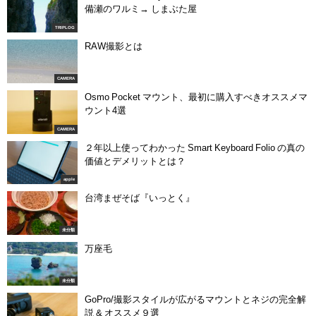
備瀬のワルミ→ しまぶた屋
TRIPLOG
RAW撮影とは
CAMERA
Osmo Pocket マウント、最初に購入すべきオススメマ
ウント4選
CAMERA
２年以上使ってわかった Smart Keyboard Folio の真の
価値とデメリットとは？
apple
台湾まぜそば『いっとく』
未分類
万座毛
未分類
GoPro/撮影スタイルが広がるマウントとネジの完全解
説 & オススメ９選