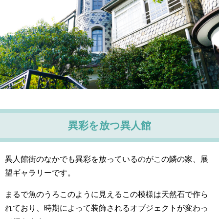
異彩を放つ異人館
異人館街のなかでも異彩を放っているのがこの鱗の家、展
望ギャラリーです。
まるで魚のうろこのように
見える
この模様は天然石で作ら
れて
おり、
時期によって装飾され
る
オブジェクトが変わっ