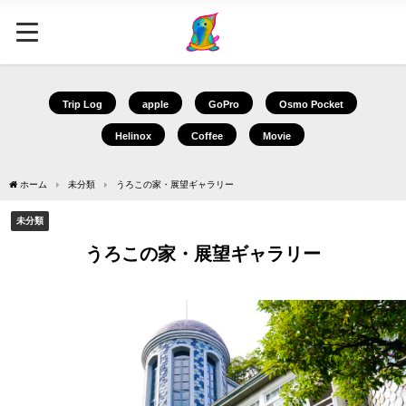
Trip Log
apple
GoPro
Osmo Pocket
Helinox
Coffee
Movie
ホーム
未分類
うろこの家・展望ギャラリー
未分類
うろこの家・展望ギャラリー