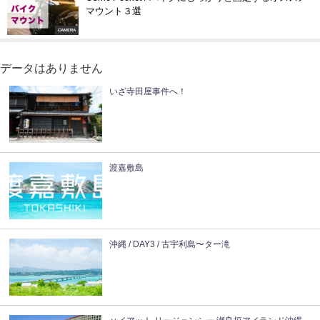
マウント３選
CAMERA
データはありません
いざ寺田屋事件へ！
渡嘉敷島
沖縄 / DAY3 / 古宇利島〜ター滝