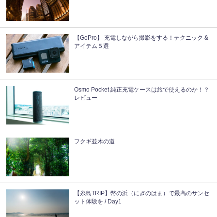
【GoPro】 充電しながら撮影をする！テクニック &
アイテム５選
Osmo Pocket 純正充電ケースは旅で使えるのか！？
レビュー
フクギ並木の道
【糸島TRIP】幣の浜（にぎのはま）で最高のサンセ
ット体験を / Day1