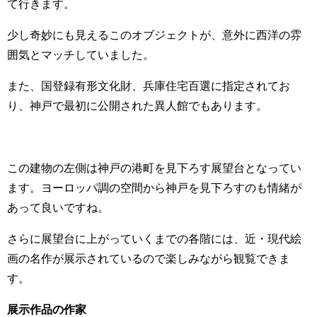
て行きます。
少し奇妙にも見えるこのオブジェクトが、意外に西洋の雰
囲気とマッチしていました。
また、
国登録有形文化財、兵庫住宅百選に指定されてお
り、
神戸で最初に公開された異人館で
もあります。
この建物の左側は神戸の港町を見下ろす展望台となって
い
ます。
ヨーロッパ調の
空間
から神戸を見下ろすのも情緒が
あって良いですね。
さらに展望台に上がって
いく
までの各階には、
近・現代絵
画の名作
が展示されて
いる
ので楽しみながら観覧できま
す。
展示
作品の作家