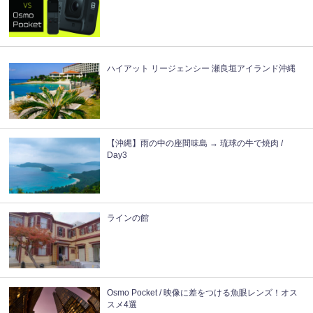
ハイアット リージェンシー 瀬良垣アイランド沖縄
【沖縄】雨の中の座間味島 → 琉球の牛で焼肉 /
Day3
ラインの館
Osmo Pocket / 映像に差をつける魚眼レンズ！オス
スメ4選