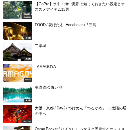
【GoPro】水中・海中撮影で知っておきたい設定とオ
ススメアイテム13選
CAMERA
FOOD / 花ほたる -Hanahotaru- / 三島
未分類
二条城
未分類
TAMAGOYA
MOVIE
美瑛 白金青い池
未分類
大阪・京都 / Day2 / つけめん「つるかめ」 → 太陽の塔
の中へ
TRIPLOG
Osmo Pocket / バイクにしっかりと固定するオススメ