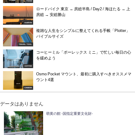
FOOD
ロードバイク 東京 → 房総半島 / Day2 / 海ほたる → 上
房総 → 安総勝山
roadbike
複雑な人生をシンプルに整えてくれる手帳「Plotter」
バイブルサイズ
TRAVEL TOOL
コーヒーミル「ポーレックス ミニ」で忙しい毎日の心
を緩めよう
COFFEE
Osmo Pocket マウント、最初に購入すべきオススメマ
ウント4選
CAMERA
データはありません
萌黄の館 -国指定重要文化財-