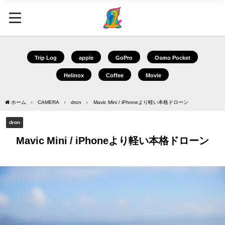
Trip Log
apple
GoPro
Osmo Pocket
Helinox
Coffee
Movie
ホーム
CAMERA
dron
Mavic Mini / iPhoneより軽い本格ドローン
dron
Mavic Mini / iPhoneより軽い本格ドローン