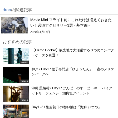
dron
の関連記事
Mavic Mini フライト前にこれだけは揃えておきた
い！必須アクセサリー3選 - 基本編 -
2020年1月17日
おすすめの記事
【Osmo Pocket】観光地で大活躍する３つのコンパク
トケースを劇選！
CAMERA
神戸 / Day1 / 餃子専門店「ひょうたん」→ 夜のメリケ
ンパークへ
TRIPLOG
沖縄 恩納村 / Day1 / けんぱーのすーぱーや → ハイア
ットリージェンシー瀬良垣アイランド
TRIPLOG
Day1 -3 / 別府初日の晩御飯は「海鮮 いづつ」