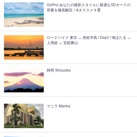
GoPro/ あなたの撮影スタイルに最適なSDカードの
容量を徹底解説！&オススメ４選
ロードバイク 東京 → 房総半島 / Day2 / 海ほたる →
上房総 → 安総勝山
静岡 Shizuoka
マニラ Manira