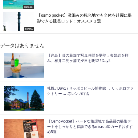
TRIPLOG
【osmo pocket】激混みの観光地でも全体を綺麗に撮
影できる延長ロッド！オススメ３選
CAMERA
データはありません
【糸島】菜の花畑で写真時間を堪能→夫婦岩を拝
み、桜井二見ヶ浦で夕日を眺望 / Day2
札幌 / Day1 / サッポロビール博物館 → サッポロファ
クトリー → 赤レンガ庁舎
【OsmoPocket】ハードな旅環境で高品質の撮影デ
ートをしっかりと保護できるmicro SDカードおすす
め5選