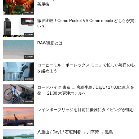
茶屋街
TRIPLOG
徹底比較！Osmo Pocket VS Osmo mobile どちらが買
い？
CAMERA
RAW撮影とは
CAMERA
コーヒーミル「ポーレックス ミニ」で忙しい毎日の心
を緩めよう
COFFEE
ロードバイク 東京 → 房総半島 / Day1 / 17:00に東京を
発 → 21:00 木更津ホテルへ
roadbike
レインボーブリッジを目前に優雅にタイピングが進む
未分類
八重山 / Day1 / 石垣到着 → 川平湾 → 黒島