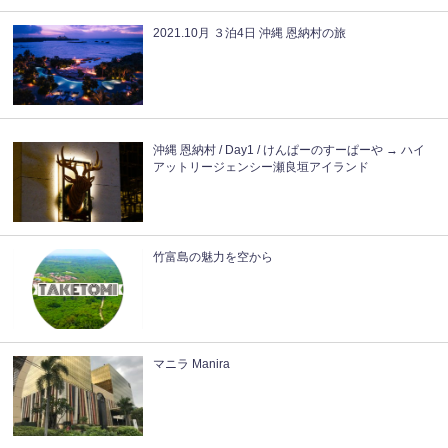
2021.10月 ３泊4日 沖縄 恩納村の旅
沖縄 恩納村 / Day1 / けんぱーのすーぱーや → ハイ
アットリージェンシー瀬良垣アイランド
竹富島の魅力を空から
マニラ Manira