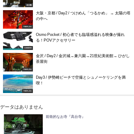
未分類
大阪・京都 / Day2 / つけめん「つるかめ」 → 太陽の塔
の中へ
TRIPLOG
Osmo Pocket / 初心者でも臨場感溢れる映像が撮れ
る！POVアクセサリー
CAMERA
金沢 / Day2 / 金沢城→兼六園→21世紀美術館→ ひがし
茶屋街
TRIPLOG
Day3 / 伊勢崎ビーチで空撮とシュノーケリングを満
喫！
TRIPLOG
データはありません
前衛的なお寺『高台寺』