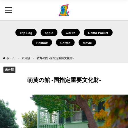
Trip Log
apple
GoPro
Osmo Pocket
Helinox
Coffee
Movie
ホーム
未分類
萌黄の館 -国指定重要文化財-
未分類
萌黄の館 -国指定重要文化財-