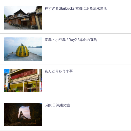
粋すぎるStarbucks 京都にある清水道店
直島・小豆島 / Day2 / 本命の直島
あんどりゅうす亭
5泊6日沖縄の旅