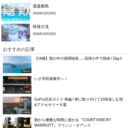
渡嘉敷島
2020年10月30日
秋保大滝
2020年10月25日
おすすめの記事
【沖縄】雨の中の座間味島 → 琉球の牛で焼肉 / Day3
TRIPLOG
いざ寺田屋事件へ！
未分類
GoPro完全ガイド 車編 / 車に取り付けて10倍楽しむ技
&アクセサリー８選
CAMERA
朝から優雅な時間に浸かる『COURTYARD BY
MARRIOTT』ラウンジ・オアシス