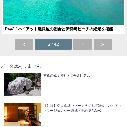
Day2 / ハイアット瀬良垣の朝食と伊勢崎ビーチの絶景を堪能
2 / 42
データはありません
京都の縁切神社 / 安井金比羅宮
【沖縄】空港食堂でソーキそばを堪能後、ハイアッ
トリージェンシー瀬良垣を満喫 / Day1