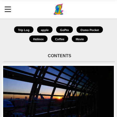
Trip Log
apple
GoPro
Osmo Pocket
Helinox
Coffee
Movie
CONTENTS