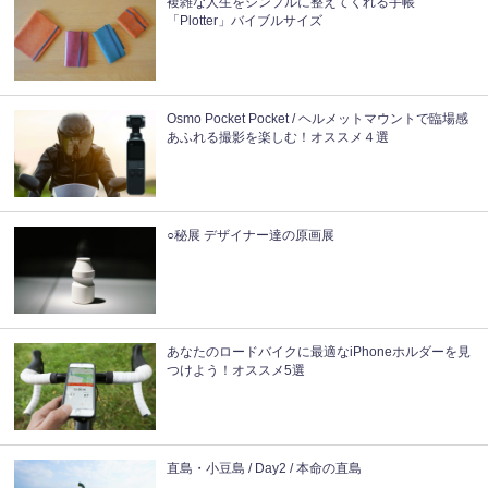
複雑な人生をシンプルに整えてくれる手帳
「Plotter」バイブルサイズ
Osmo Pocket Pocket / ヘルメットマウントで臨場感
あふれる撮影を楽しむ！オススメ４選
○秘展 デザイナー達の原画展
あなたのロードバイクに最適なiPhoneホルダーを見
つけよう！オススメ5選
直島・小豆島 / Day2 / 本命の直島