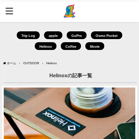
Trip Log
apple
GoPro
Osmo Pocket
Helinox
Coffee
Movie
ホーム
OUTDOOR
Helinox
Helinoxの記事一覧