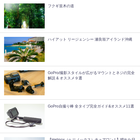
フクギ並木の道
ハイアット リージェンシー 瀬良垣アイランド沖縄
GoPro/撮影スタイルが広がるマウントとネジの完全
解説 & オススメ９選
GoPro自撮り棒 全タイプ完全ガイド&オススメ11選
【Helinox（ヘリノックス）チェアワン L】晴れた日